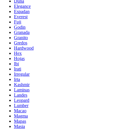
Duna
Elegance
Espadan
Everest
Fuji
Godin
Granada
Granito
Gredos
Hardwood
Hex
Hojas
Ibi
Irati
Irregular
Irta
Kashmir
Laminas
Landes
Leopard
Lumber
Macao
Magma
Mapas
Masia