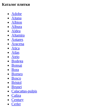
Каталог плитки
Adobe
Aitana
Albion
Albura
Aldea
Altamira
Antares
Aracena
Atica
Atlas
Atrio
Bodega
Bonsai
Bora
Borneo
Bosco
Bristol
Brunei
Calacattas-pulpis
Caliza
Century
Cerler