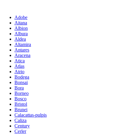
Adobe
Aitana
Albion
Albura
Aldea
Altamira
Antares
Aracena
Atica
Atlas
Atrio
Bodega
Bonsai
Bora
Borneo
Bosco
Bristol
Brunei
Calacattas-pulpis
Caliza
Century
Cerler