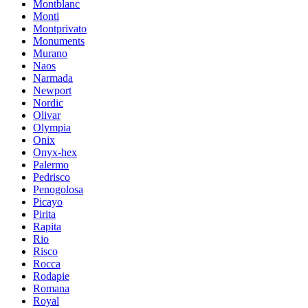
Montblanc
Monti
Montprivato
Monuments
Murano
Naos
Narmada
Newport
Nordic
Olivar
Olympia
Onix
Onyx-hex
Palermo
Pedrisco
Penogolosa
Picayo
Pirita
Rapita
Rio
Risco
Rocca
Rodapie
Romana
Royal