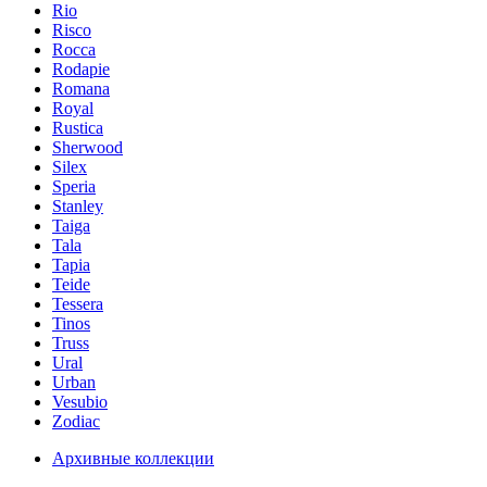
Rio
Risco
Rocca
Rodapie
Romana
Royal
Rustica
Sherwood
Silex
Speria
Stanley
Taiga
Tala
Tapia
Teide
Tessera
Tinos
Truss
Ural
Urban
Vesubio
Zodiac
Архивные коллекции