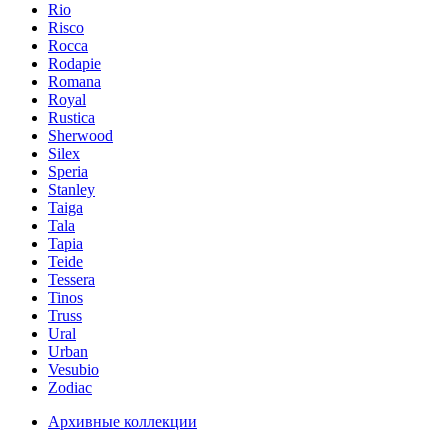
Rio
Risco
Rocca
Rodapie
Romana
Royal
Rustica
Sherwood
Silex
Speria
Stanley
Taiga
Tala
Tapia
Teide
Tessera
Tinos
Truss
Ural
Urban
Vesubio
Zodiac
Архивные коллекции