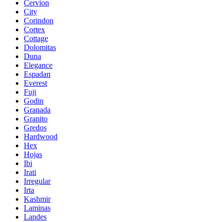
Cervion
City
Corindon
Cortex
Cottage
Dolomitas
Duna
Elegance
Espadan
Everest
Fuji
Godin
Granada
Granito
Gredos
Hardwood
Hex
Hojas
Ibi
Irati
Irregular
Irta
Kashmir
Laminas
Landes