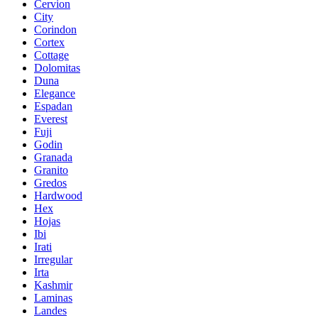
Cervion
City
Corindon
Cortex
Cottage
Dolomitas
Duna
Elegance
Espadan
Everest
Fuji
Godin
Granada
Granito
Gredos
Hardwood
Hex
Hojas
Ibi
Irati
Irregular
Irta
Kashmir
Laminas
Landes