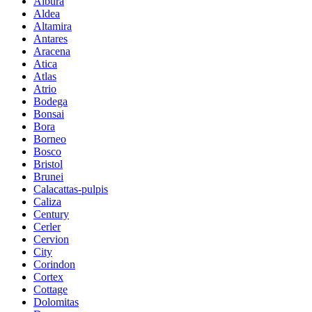
Albura
Aldea
Altamira
Antares
Aracena
Atica
Atlas
Atrio
Bodega
Bonsai
Bora
Borneo
Bosco
Bristol
Brunei
Calacattas-pulpis
Caliza
Century
Cerler
Cervion
City
Corindon
Cortex
Cottage
Dolomitas