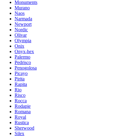
Monuments
Murano
Naos
Narmada
Newport
Nordic
Olivar
Olympia
Onix
Onyx-hex
Palermo
Pedrisco
Penogolosa
Picayo
Pirita
Rapita
Rio
Risco
Rocca
Rodapie
Romana
Royal
Rustica
Sherwood
Silex