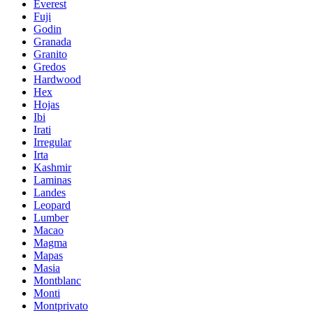
Everest
Fuji
Godin
Granada
Granito
Gredos
Hardwood
Hex
Hojas
Ibi
Irati
Irregular
Irta
Kashmir
Laminas
Landes
Leopard
Lumber
Macao
Magma
Mapas
Masia
Montblanc
Monti
Montprivato