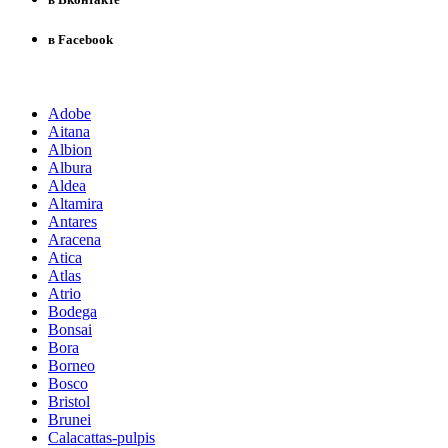
в Facebook
Adobe
Aitana
Albion
Albura
Aldea
Altamira
Antares
Aracena
Atica
Atlas
Atrio
Bodega
Bonsai
Bora
Borneo
Bosco
Bristol
Brunei
Calacattas-pulpis