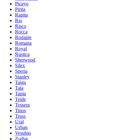
Picayo
Pirita
Rapita
Rio
Risco
Rocca
Rodapie
Romana
Royal
Rustica
Sherwood
Silex
Speria
Stanley
Taiga
Tala
Tapia
Teide
Tessera
Tinos
Truss
Ural
Urban
Vesubio
Zodiac