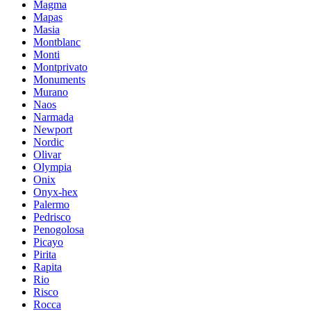
Magma
Mapas
Masia
Montblanc
Monti
Montprivato
Monuments
Murano
Naos
Narmada
Newport
Nordic
Olivar
Olympia
Onix
Onyx-hex
Palermo
Pedrisco
Penogolosa
Picayo
Pirita
Rapita
Rio
Risco
Rocca