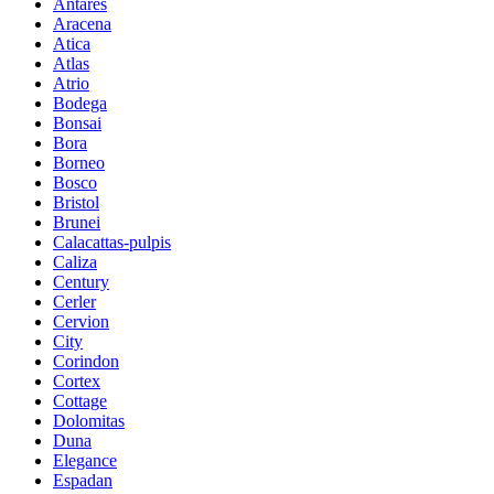
Antares
Aracena
Atica
Atlas
Atrio
Bodega
Bonsai
Bora
Borneo
Bosco
Bristol
Brunei
Calacattas-pulpis
Caliza
Century
Cerler
Cervion
City
Corindon
Cortex
Cottage
Dolomitas
Duna
Elegance
Espadan