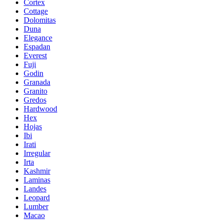
Cortex
Cottage
Dolomitas
Duna
Elegance
Espadan
Everest
Fuji
Godin
Granada
Granito
Gredos
Hardwood
Hex
Hojas
Ibi
Irati
Irregular
Irta
Kashmir
Laminas
Landes
Leopard
Lumber
Macao