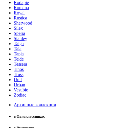
Rodapie
Romana
Royal
Rustica
Sherwood
Silex
Speria
Stanley
Taiga
Tala
Tapia
Teide
Tessera
Tinos
Truss
Ural
Urban
Vesubio
Zodiac
Архивные коллекции
в Одноклассниках
в Вконтакте