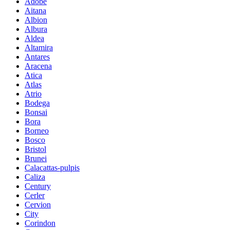
Adobe
Aitana
Albion
Albura
Aldea
Altamira
Antares
Aracena
Atica
Atlas
Atrio
Bodega
Bonsai
Bora
Borneo
Bosco
Bristol
Brunei
Calacattas-pulpis
Caliza
Century
Cerler
Cervion
City
Corindon