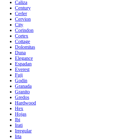
Caliza
Century
Cerler
Cervion
City
Corindon
Cortex
Cottage
Dolomitas
Duna
Elegance
Espadan
Everest
Fuji
Godin
Granada
Granito
Gredos
Hardwood
Hex
Hojas
Ibi
Irati
Irregular
Irta