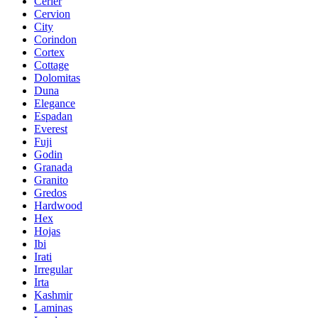
Cerler
Cervion
City
Corindon
Cortex
Cottage
Dolomitas
Duna
Elegance
Espadan
Everest
Fuji
Godin
Granada
Granito
Gredos
Hardwood
Hex
Hojas
Ibi
Irati
Irregular
Irta
Kashmir
Laminas