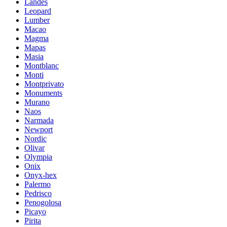
Landes
Leopard
Lumber
Macao
Magma
Mapas
Masia
Montblanc
Monti
Montprivato
Monuments
Murano
Naos
Narmada
Newport
Nordic
Olivar
Olympia
Onix
Onyx-hex
Palermo
Pedrisco
Penogolosa
Picayo
Pirita