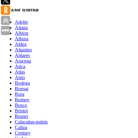
Каталог плитки
Adobe
Aitana
Albion
Albura
Aldea
Altamira
Antares
Aracena
Atica
Atlas
Atrio
Bodega
Bonsai
Bora
Borneo
Bosco
Bristol
Brunei
Calacattas-pulpis
Caliza
Century