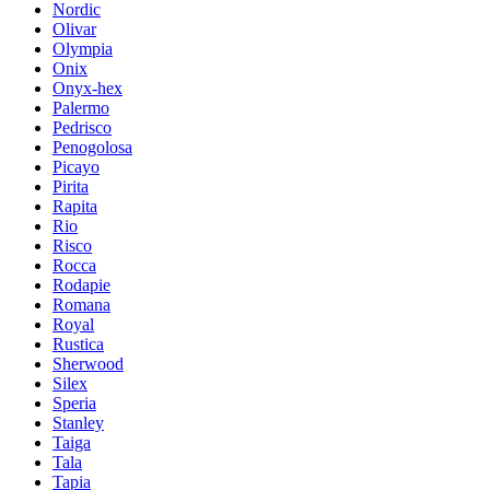
Nordic
Olivar
Olympia
Onix
Onyx-hex
Palermo
Pedrisco
Penogolosa
Picayo
Pirita
Rapita
Rio
Risco
Rocca
Rodapie
Romana
Royal
Rustica
Sherwood
Silex
Speria
Stanley
Taiga
Tala
Tapia