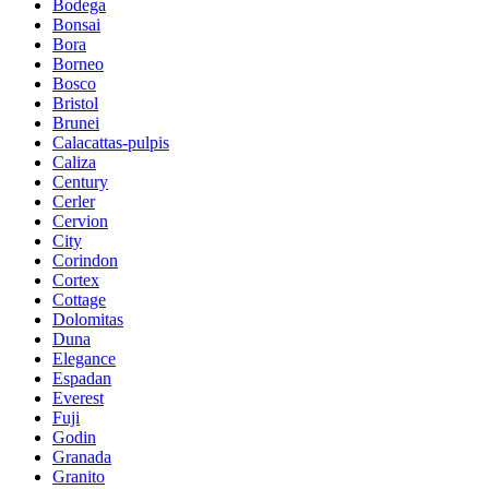
Bodega
Bonsai
Bora
Borneo
Bosco
Bristol
Brunei
Calacattas-pulpis
Caliza
Century
Cerler
Cervion
City
Corindon
Cortex
Cottage
Dolomitas
Duna
Elegance
Espadan
Everest
Fuji
Godin
Granada
Granito