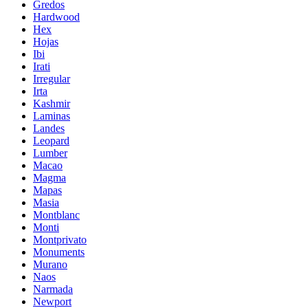
Gredos
Hardwood
Hex
Hojas
Ibi
Irati
Irregular
Irta
Kashmir
Laminas
Landes
Leopard
Lumber
Macao
Magma
Mapas
Masia
Montblanc
Monti
Montprivato
Monuments
Murano
Naos
Narmada
Newport