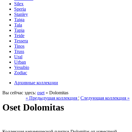
Silex
Speria
Stanley
Taiga
Tala
Tapia
Teide
Tessera
Tinos
Truss
Ural
Urban
Vesubio
Zodiac
Архивные коллекции
Вы сейчас здесь:
oset
» Dolomitas
« Предыдущая коллекция
¦
Следующая коллекция »
Oset Dolomitas
Коллекция керамической плитки Dolomitas от известной