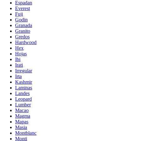
Espadan
Everest
Fuji
Godin
Granada
Granito
Gredos
Hardwood
Hex
Hojas
Ibi
Irati
Irregular
Irta
Kashmir
Laminas
Landes
Leopard
Lumber
Macao
Magma
Mapas
Masia
Montblanc
Monti