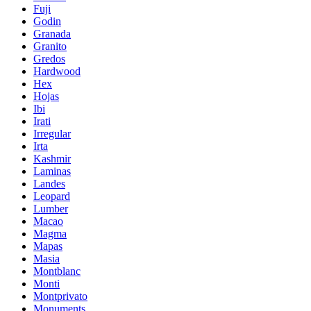
Fuji
Godin
Granada
Granito
Gredos
Hardwood
Hex
Hojas
Ibi
Irati
Irregular
Irta
Kashmir
Laminas
Landes
Leopard
Lumber
Macao
Magma
Mapas
Masia
Montblanc
Monti
Montprivato
Monuments