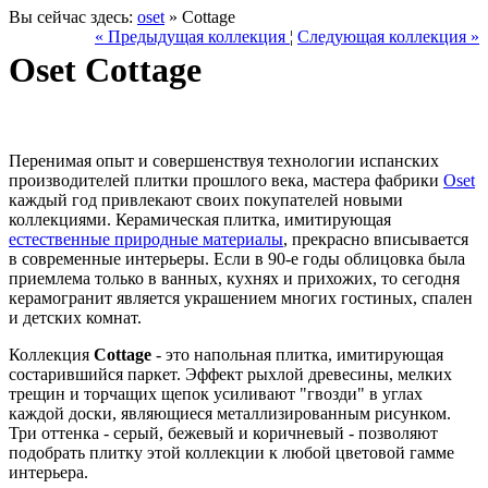
Вы сейчас здесь:
oset
» Cottage
« Предыдущая коллекция
¦
Следующая коллекция »
Oset Cottage
Перенимая опыт и совершенствуя технологии испанских
производителей плитки прошлого века, мастера фабрики
Oset
каждый год привлекают своих покупателей новыми
коллекциями. Керамическая плитка, имитирующая
естественные природные материалы
, прекрасно вписывается
в современные интерьеры. Если в 90-е годы облицовка была
приемлема только в ванных, кухнях и прихожих, то сегодня
керамогранит является украшением многих гостиных, спален
и детских комнат.
Коллекция
Cottage
- это напольная плитка, имитирующая
состарившийся паркет. Эффект рыхлой древесины, мелких
трещин и торчащих щепок усиливают "гвозди" в углах
каждой доски, являющиеся металлизированным рисунком.
Три оттенка - серый, бежевый и коричневый - позволяют
подобрать плитку этой коллекции к любой цветовой гамме
интерьера.