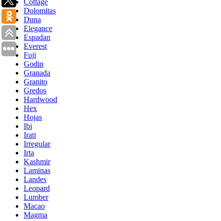
Cottage
Dolomitas
Duna
Elegance
Espadan
Everest
Fuji
Godin
Granada
Granito
Gredos
Hardwood
Hex
Hojas
Ibi
Irati
Irregular
Irta
Kashmir
Laminas
Landes
Leopard
Lumber
Macao
Magma