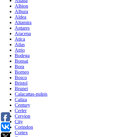
Aitana
Albion
Albura
Aldea
Altamira
Antares
Aracena
Atica
Atlas
Atrio
Bodega
Bonsai
Bora
Borneo
Bosco
Bristol
Brunei
Calacattas-pulpis
Caliza
Century
Cerler
Cervion
City
Corindon
Cortex