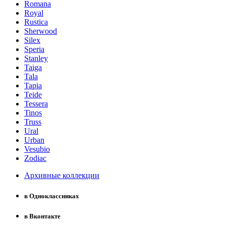
Romana
Royal
Rustica
Sherwood
Silex
Speria
Stanley
Taiga
Tala
Tapia
Teide
Tessera
Tinos
Truss
Ural
Urban
Vesubio
Zodiac
Архивные коллекции
в Одноклассниках
в Вконтакте