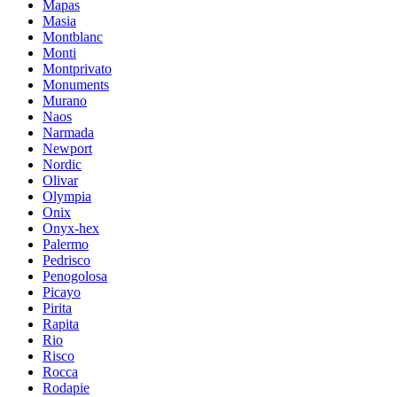
Mapas
Masia
Montblanc
Monti
Montprivato
Monuments
Murano
Naos
Narmada
Newport
Nordic
Olivar
Olympia
Onix
Onyx-hex
Palermo
Pedrisco
Penogolosa
Picayo
Pirita
Rapita
Rio
Risco
Rocca
Rodapie